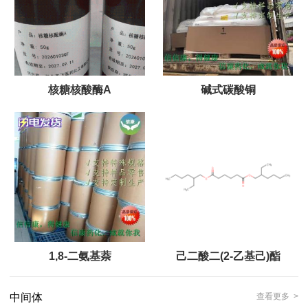
核糖核酸酶A
碱式碳酸铜
1,8-二氨基萘
己二酸二(2-乙基己)酯
中间体
查看更多 >