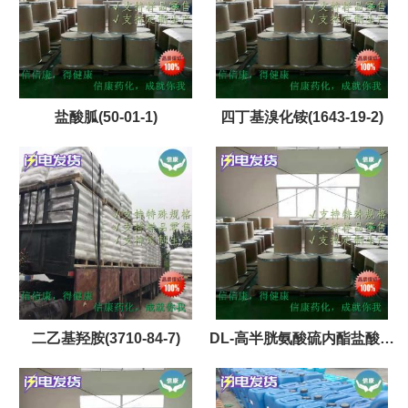
盐酸胍(50-01-1)
四丁基溴化铵(1643-19-2)
二乙基羟胺(3710-84-7)
DL-高半胱氨酸硫内酯盐酸盐
(6038-19-3)