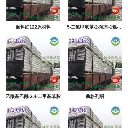
颜料红122原材料
5-二氟甲氧基-2-巯基-1氢-苯
并咪唑
乙酰基乙酰-2,4-二甲基苯胺
曲格列酮