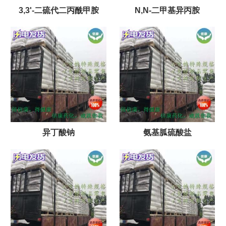
3,3'-二硫代二丙酰甲胺
N,N-二甲基异丙胺
异丁酸钠
氨基胍硫酸盐