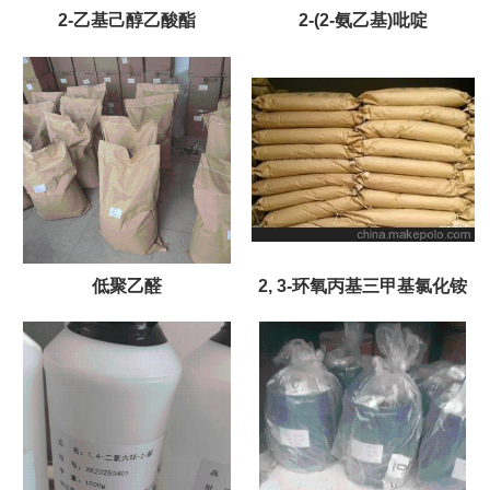
2-乙基己醇乙酸酯
2-(2-氨乙基)吡啶
低聚乙醛
2, 3-环氧丙基三甲基氯化铵