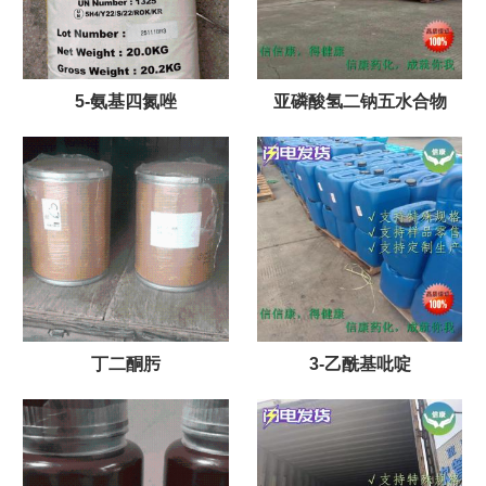
5-氨基四氮唑
亚磷酸氢二钠五水合物
丁二酮肟
3-乙酰基吡啶