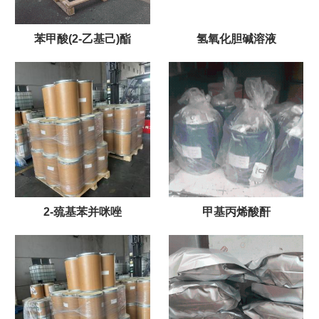
苯甲酸(2-乙基己)酯
氢氧化胆碱溶液
2-巯基苯并咪唑
甲基丙烯酸酐