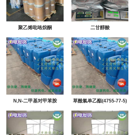
聚乙烯吡咯烷酮
二甘醇酸
N,N-二甲基对甲苯胺
草酰氯单乙酯(4755-77-5)