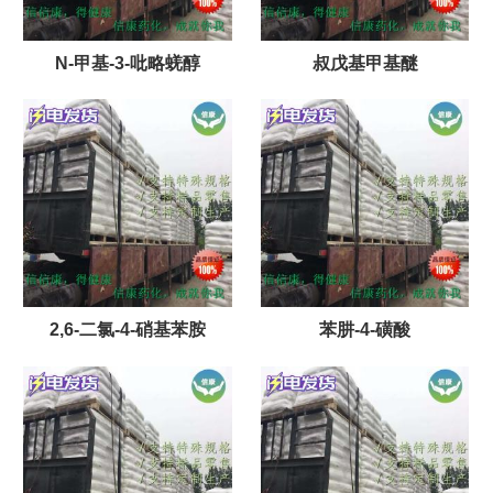
N-甲基-3-吡略蜣醇
叔戊基甲基醚
2,6-二氯-4-硝基苯胺
苯肼-4-磺酸