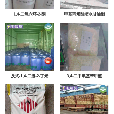
1,4-二氧六环-2-酮
甲基丙烯酸缩水甘油酯
反式-1,4-二溴-2-丁烯
3,4-二甲氧基苯甲醛