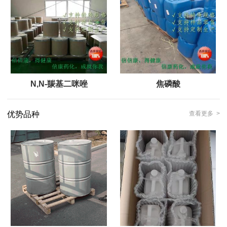
N,N-羰基二咪唑
焦磷酸
优势品种
查看更多 >