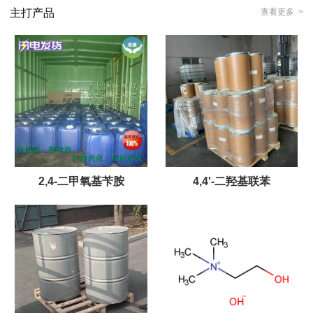
主打产品
查看更多 >
2,4-二甲氧基苄胺
4,4'-二羟基联苯