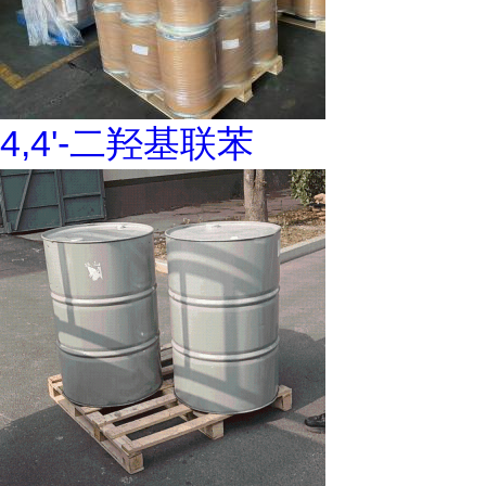
4,4'-二羟基联苯