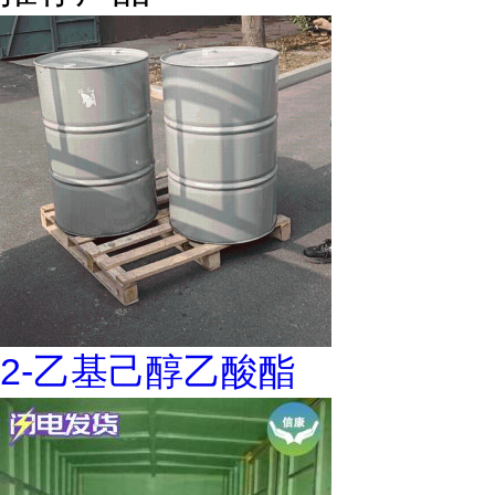
2-乙基己醇乙酸酯