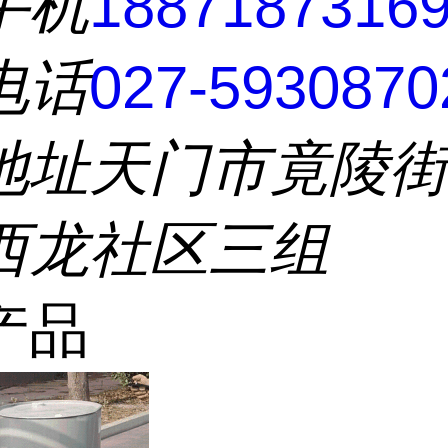
手机
1887187316
电话
027-5930870
地址
天门市竟陵
西龙社区三组
产品