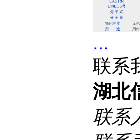
CAS RN
EINECS号
分 子 式
分 子 量
物化性质
无色
用 途
用作
...
联系
湖北
联系