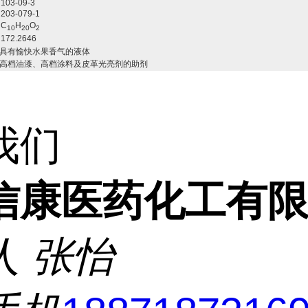
103-09-3
203-079-1
C
H
O
10
20
2
172.2646
具有愉快水果香气的液体
高档油漆、高档涂料及皮革光亮剂的助剂
我们
信康医药化工有
人
张怡