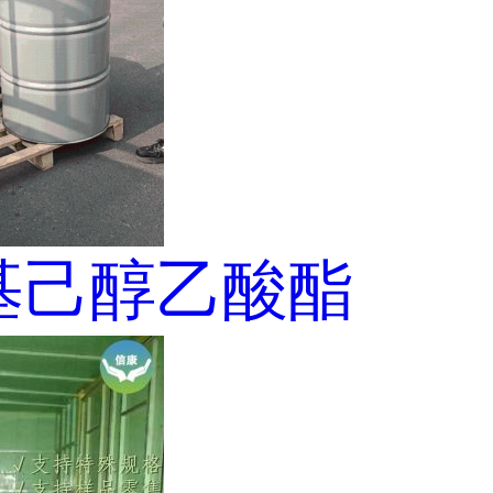
乙基己醇乙酸酯