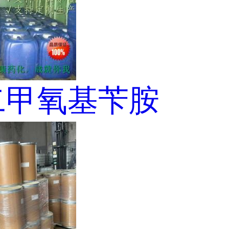
-二甲氧基苄胺