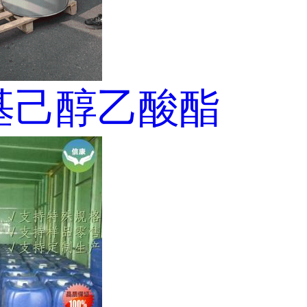
乙基己醇乙酸酯