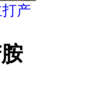
主打产
苄胺