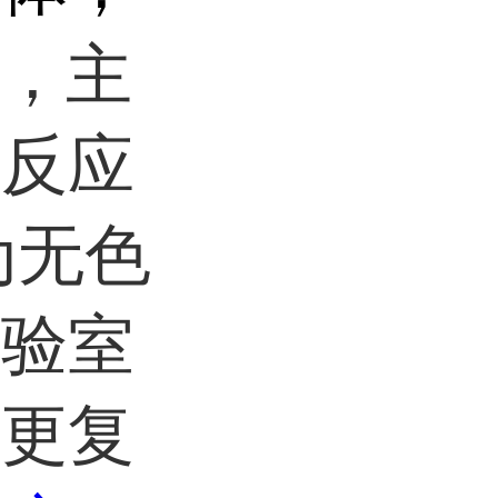
，主
机反应
为无色
实验室
建更复