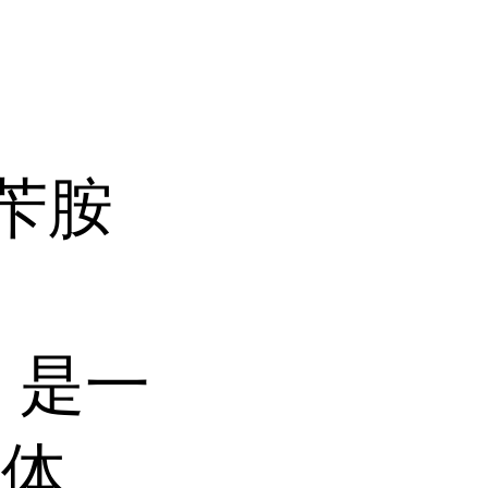
基苄胺
胺
是一
间体，