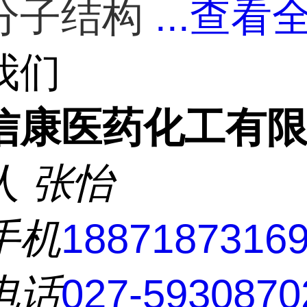
...
查看全
分子结构
我们
信康医药化工有
人
张怡
手机
1887187316
电话
027-5930870