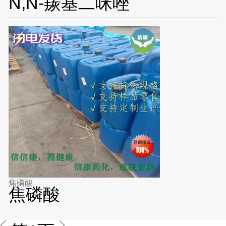
N,N-羰基二咪唑
焦磷酸
焦磷酸