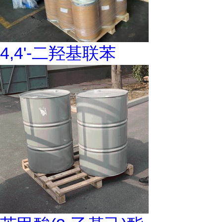
4,4'-二羟基联苯