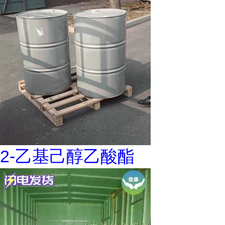
2-乙基己醇乙酸酯