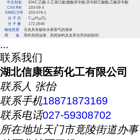
中文别名
IOAC;乙酸-2-乙基己酯;醋酸异辛酯;异辛醇乙酸酯;乙酸异辛酯
CAS RN
103-09-3
EINECS号
203-079-1
C
H
O
分 子 式
10
20
2
分 子 量
172.2646
物化性质
无色具有愉快水果香气的液体
用 途
用作高档油漆、高档涂料及皮革光亮剂的助剂
...
联系我们
湖北信康医药化工有限公司
联系人
张怡
联系手机
18871873169
联系电话
027-59308702
所在地址
天门市竟陵街道办事