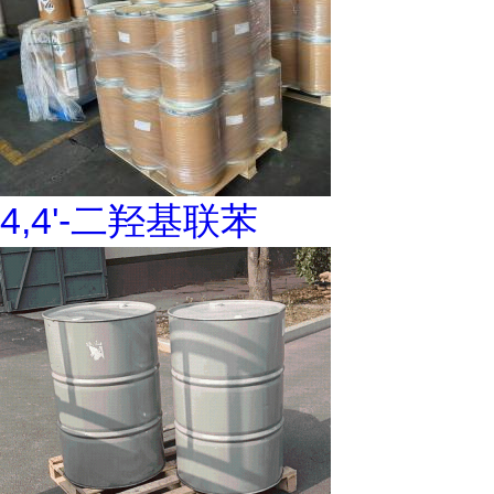
4,4'-二羟基联苯