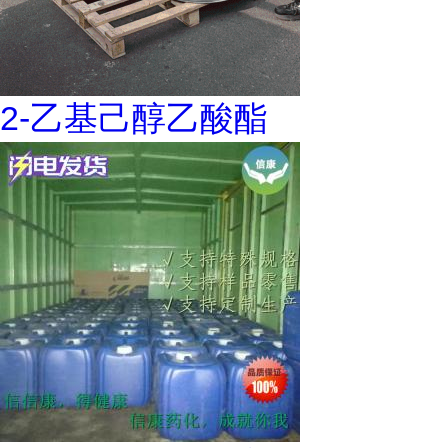
2-乙基己醇乙酸酯