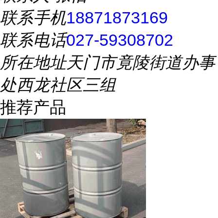
联系手机
18871873169
联系电话
027-59308702
所在地址
天门市竟陵街道办事
处西龙社区三组
推荐产品