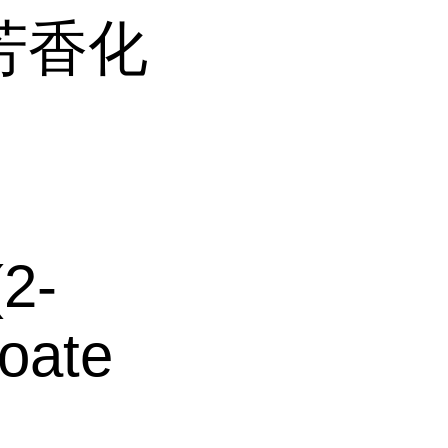
芳香化
2-
zoate