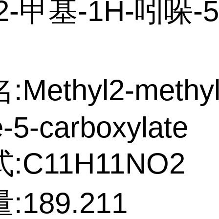
2-甲基-1H-吲哚-
Methyl2-methyl
e-5-carboxylate
:C11H11NO2
189.211