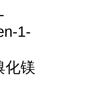
-
en-1-
基溴化镁