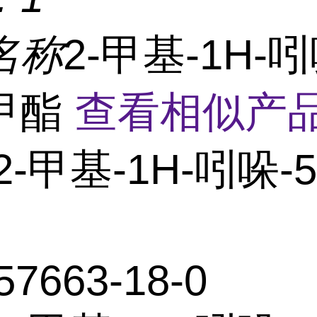
名称
2-甲基-1H-吲
甲酯
查看相似产品
2-甲基-1H-吲哚-
57663-18-0