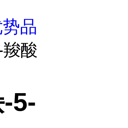
优势品
5-羧酸
-5-