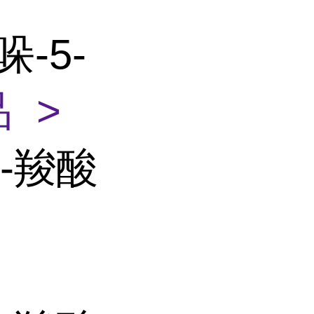
哚-5-
 >
5-羧酸