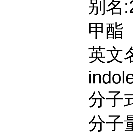
别名:
甲酯
英文名:
indol
分子式
分子量: