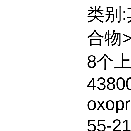
类别
合物
8个
43800
oxopr
55-