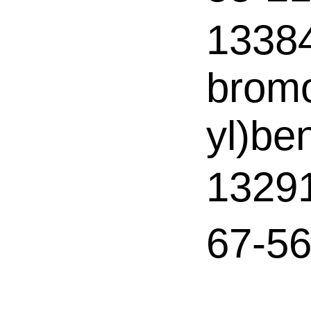
13384
bromo
yl)be
132
67-5