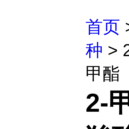
首页
种
> 
甲酯
2-