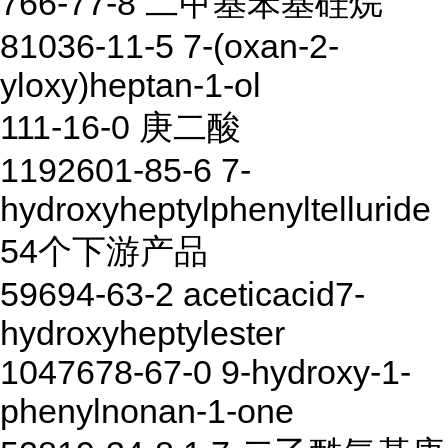
766-77-8 二甲基苯基硅烷
81036-11-5 7-(oxan-2-
yloxy)heptan-1-ol
111-16-0 庚二酸
1192601-85-6 7-
hydroxyheptylphenyltelluride
54个下游产品
59694-63-2 aceticacid7-
hydroxyheptylester
1047678-67-0 9-hydroxy-1-
phenylnonan-1-one