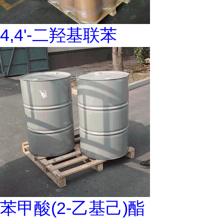
4,4'-二羟基联苯
苯甲酸(2-乙基己)酯