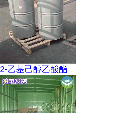
2-乙基己醇乙酸酯