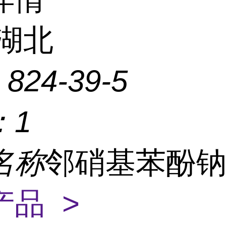
湖北
：
824-39-5
：
1
名称
邻硝基苯酚
产品 >