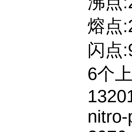
沸点:2
熔点:2
闪点:9
6个
13201
nitro