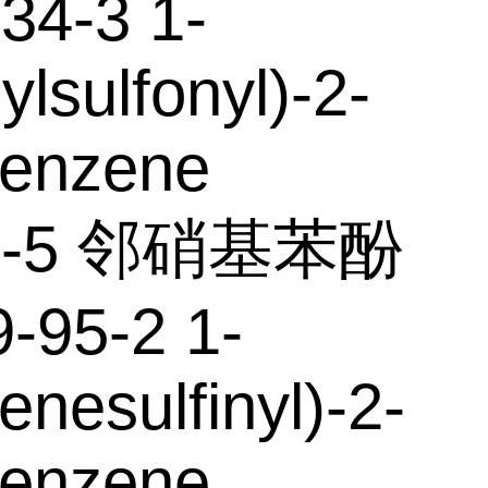
34-3 1-
ylsulfonyl)-2-
benzene
75-5 邻硝基苯酚
-95-2 1-
enesulfinyl)-2-
benzene