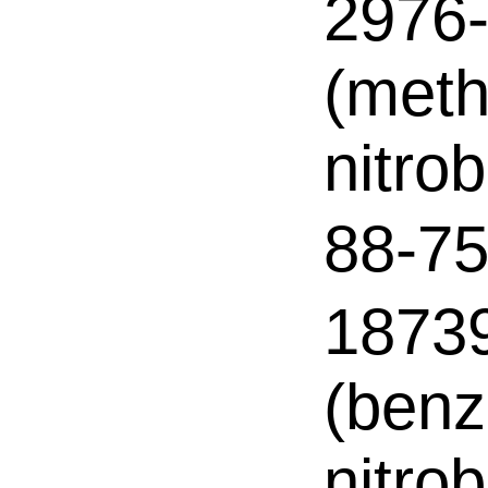
2976-
(meth
nitro
88-
18739
(benz
nitro