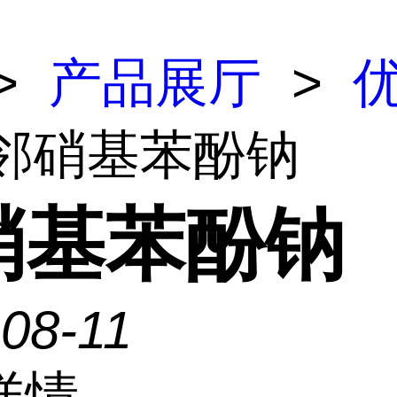
>
产品展厅
>
 邻硝基苯酚钠
硝基苯酚钠
08-11
详情