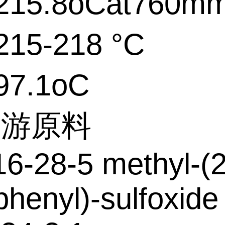
15.8oCat760m
15-218 °C
7.1oC
上游原料
6-28-5 methyl-(2
-phenyl)-sulfoxide