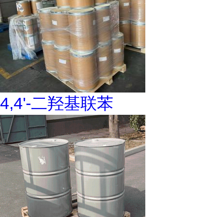
4,4'-二羟基联苯