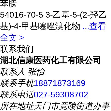
苯胺
54016-70-5 3-乙基-5-(2-羟乙
基)-4-甲基噻唑溴化物
...
查看
全文 >
联系我们
湖北信康医药化工有限公司
联系人
张怡
联系手机
18871873169
联系电话
027-59308702
所在地址
天门市竟陵街道办事