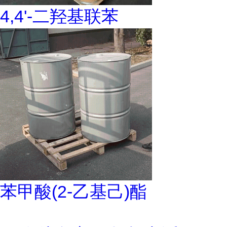
4,4'-二羟基联苯
苯甲酸(2-乙基己)酯