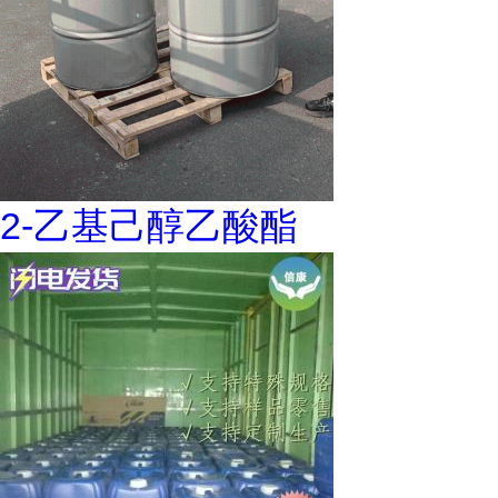
2-乙基己醇乙酸酯