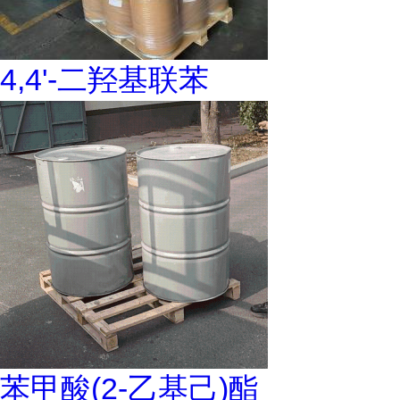
4,4'-二羟基联苯
苯甲酸(2-乙基己)酯