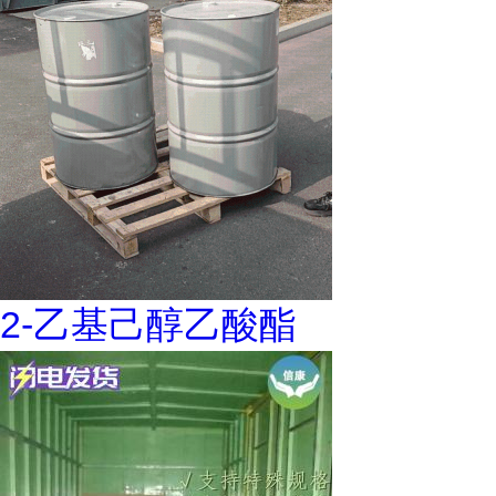
2-乙基己醇乙酸酯