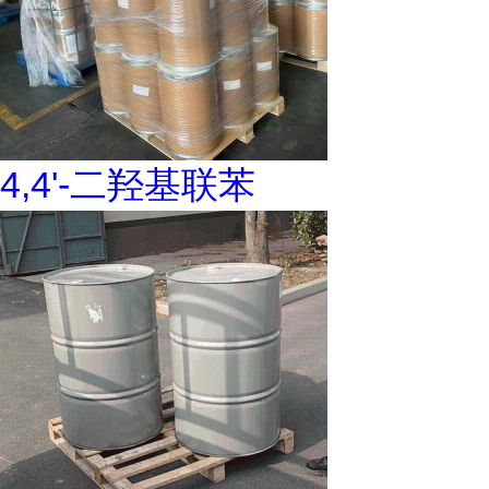
4,4'-二羟基联苯