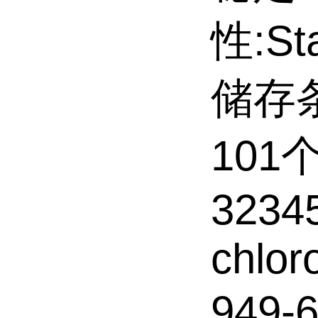
性:Sta
储存
101
32345
chlor
949