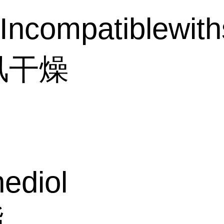
Incompatiblewith
风干燥
ediol
酯