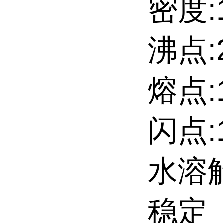
密度:1
沸点:
熔点:13
闪点:
水溶解性
稳定