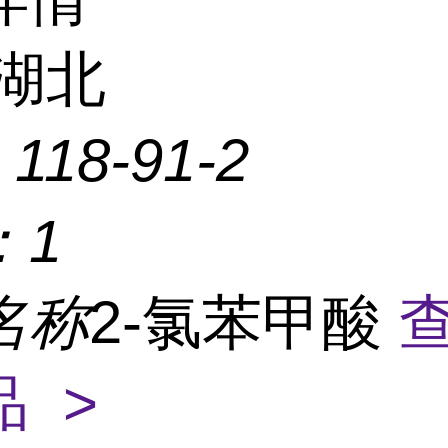
湖北
：
118-91-2
：
1
名称
2-氯苯甲酸
 >