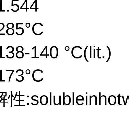
.544
285°C
8-140 °C(lit.)
173°C
:solubleinhotw