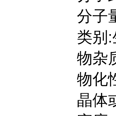
分子量:
类别
物杂
物化
晶体