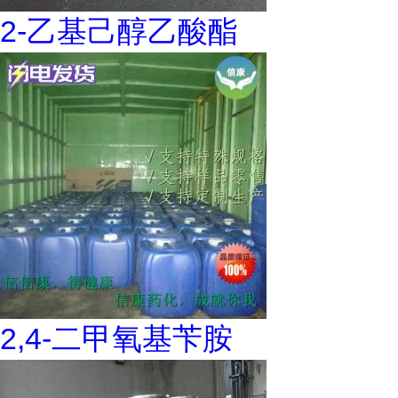
2-乙基己醇乙酸酯
2,4-二甲氧基苄胺