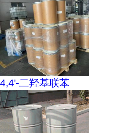
4,4'-二羟基联苯