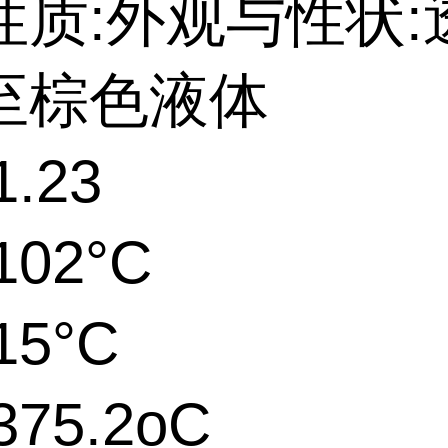
性质:外观与性状:
至棕色液体
.23
102°C
15°C
75.2oC