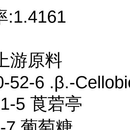
:1.4161
个上游原料
-52-6 .β.-Cellob
61-5 莨菪亭
9-7 葡萄糖