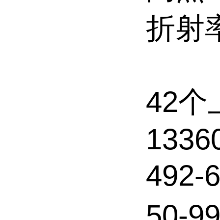
折射率
42
13360
492-
50-9