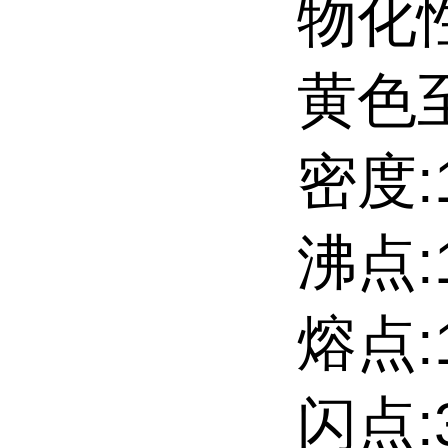
物化
黄色
密度:1
沸点:
熔点:
闪点:3