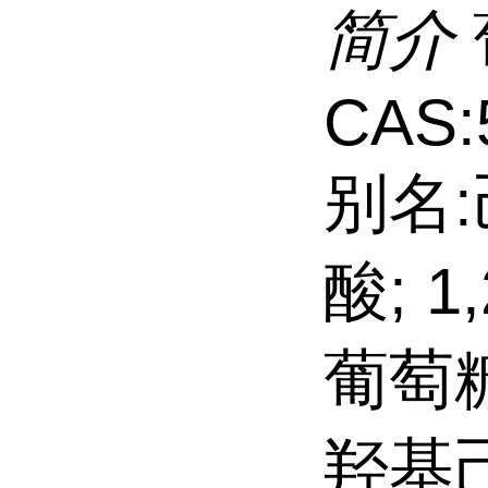
简介
CAS:
别名:
酸; 1
葡萄糖酸
羟基己