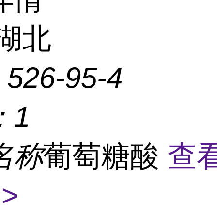
湖北
：
526-95-4
：
1
名称
葡萄糖酸
查
>