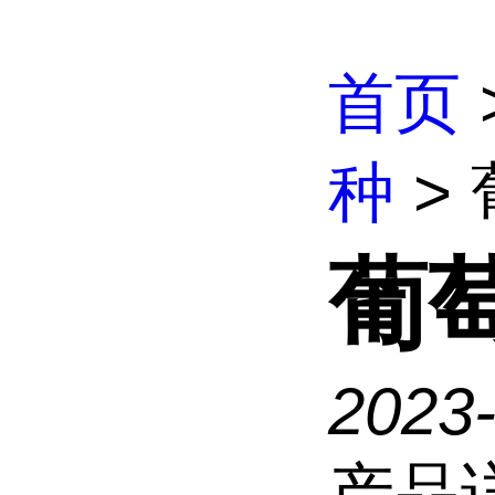
首页
种
>
葡
2023-
产品