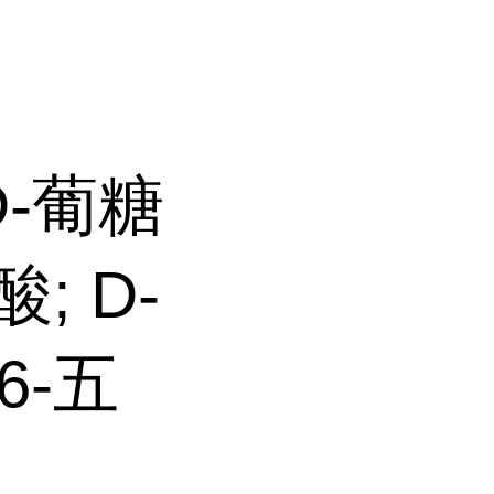
D-葡糖
酸; D-
6-五