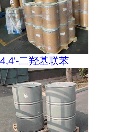
4,4'-二羟基联苯