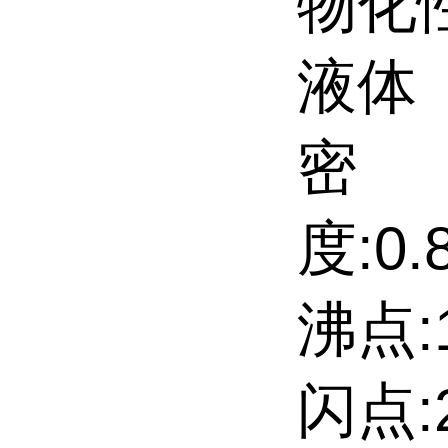
物化
液体
密
度:0.8
沸点:1
闪点:2