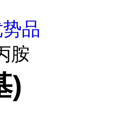
优势品
)丙胺
基)