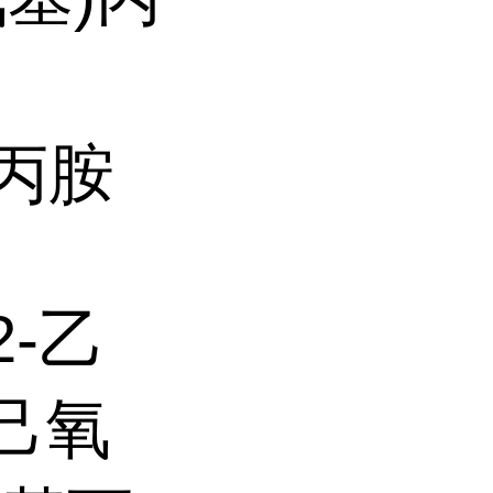
)丙胺
2-乙
基己氧