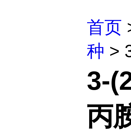
首页
种
> 
3-
丙