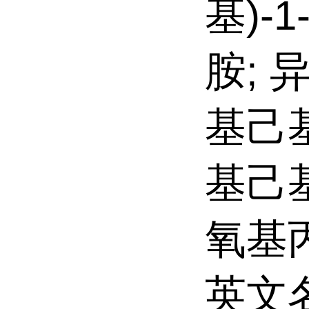
基)-
胺; 
基己基
基己基
氧基
英文名: