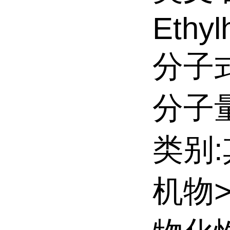
Ethyl
分子式
分子量:
类别
机物