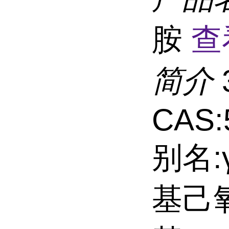
胺
查
简介
CAS:
别名:
基己氧