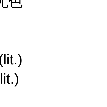
无色
it.)
t.)