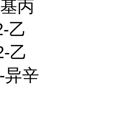
氧基丙
2-乙
2-乙
3-异辛