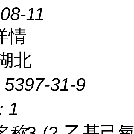
08-11
详情
湖北
：
5397-31-9
：
1
名称
3-(2-乙基己