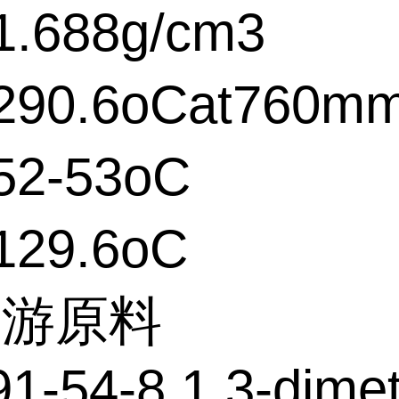
.688g/cm3
90.6oCat760m
2-53oC
29.6oC
上游原料
1-54-8 1,3-dimet