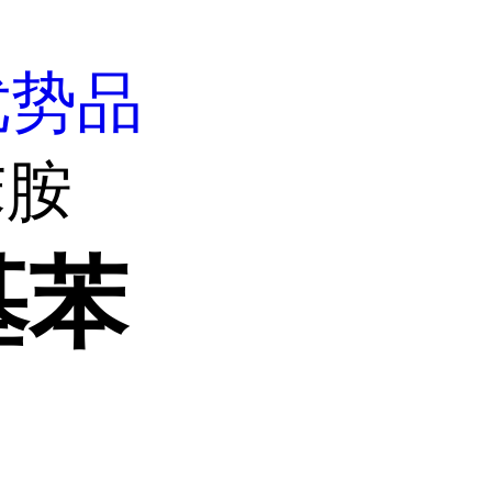
优势品
苯胺
基苯