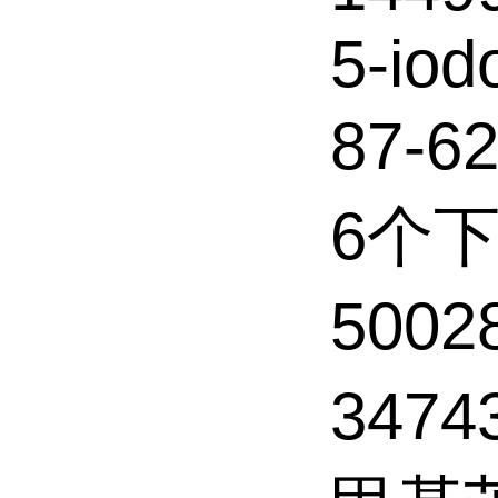
5-iod
87-6
6个
5002
3474