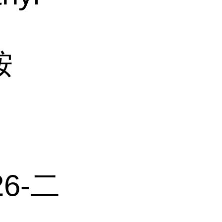
胺
26-二