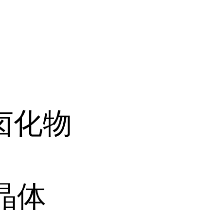
卤化物
晶体