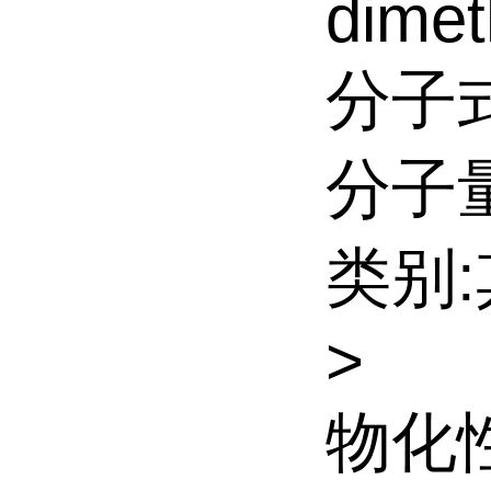
dimet
分子式
分子量:
类别
>
物化