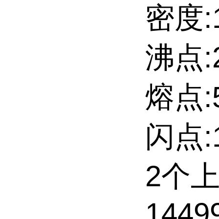
密度:1
沸点:2
熔点:5
闪点:1
2个
14499