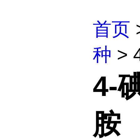
首页
种
> 
4-
胺