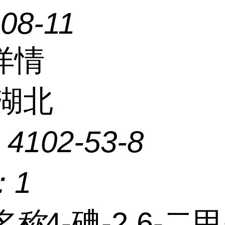
08-11
详情
湖北
：
4102-53-8
：
1
名称
4-碘-2,6-二