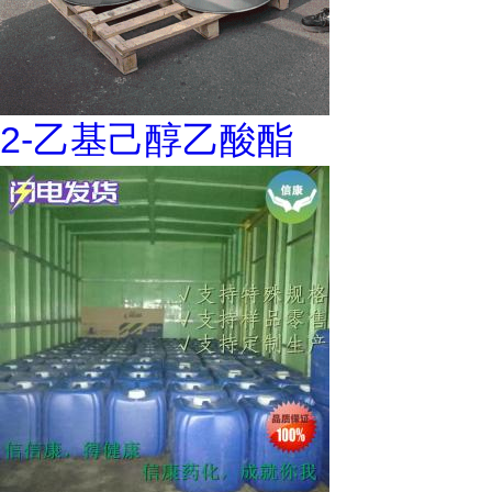
2-乙基己醇乙酸酯