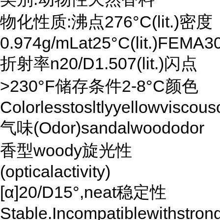
物化性质:沸点276°C(lit.)密度
0.974g/mLat25°C(lit.)F
折射率n20/D1.507(lit.)闪点
>230°F储存条件2-8°C颜色
Colorlesstosltlyyellowviscouso
气味(Odor)sandalwoododor
香型woody旋光性
(opticalactivity)
[α]20/D15°,neat稳定性
Stable.Incompatiblewithstron