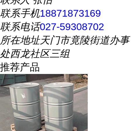
联系手机
18871873169
联系电话
027-59308702
所在地址
天门市竟陵街道办事
处西龙社区三组
推荐产品