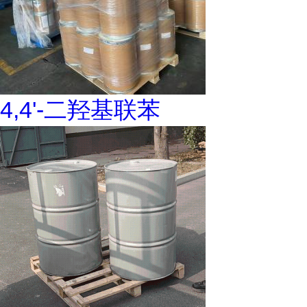
4,4'-二羟基联苯