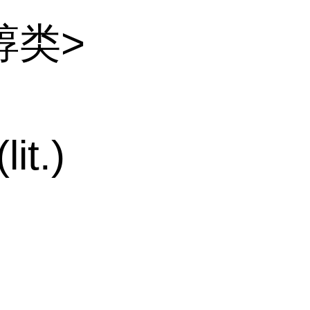
醇类>
it.)