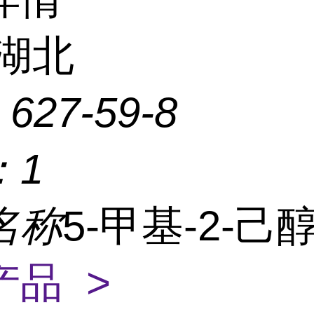
湖北
：
627-59-8
：
1
名称
5-甲基-2-己
产品 >