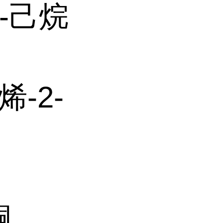
,3-己烷
烯-2-
酮