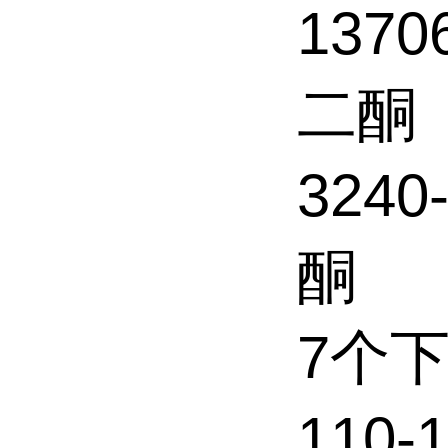
1370
二酮
3240
酮
7个
110-