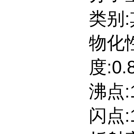
类别
物化
度:0.8
沸点:14
闪点:1