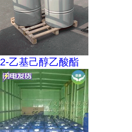
2-乙基己醇乙酸酯