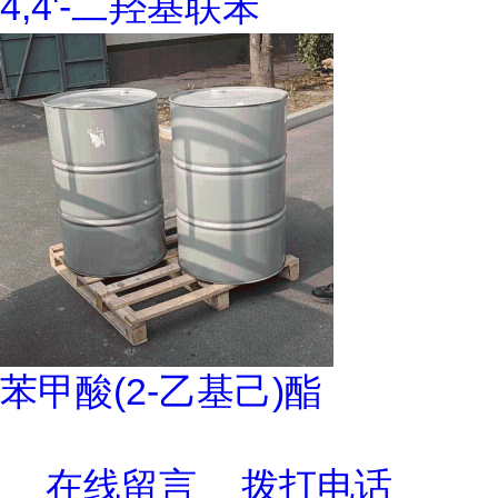
4,4'-二羟基联苯
苯甲酸(2-乙基己)酯
在线留言
拨打电话