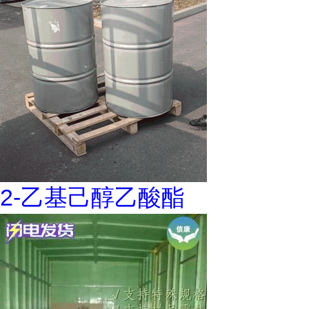
2-乙基己醇乙酸酯