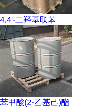
4,4'-二羟基联苯
苯甲酸(2-乙基己)酯