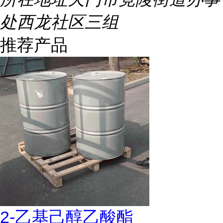
处西龙社区三组
推荐产品
2-乙基己醇乙酸酯