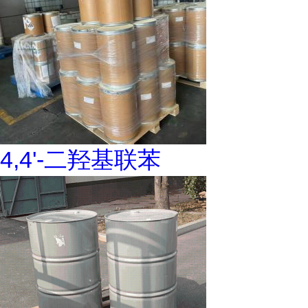
4,4'-二羟基联苯