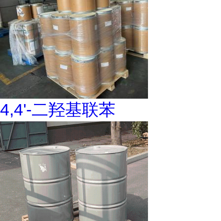
4,4'-二羟基联苯