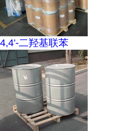
4,4'-二羟基联苯