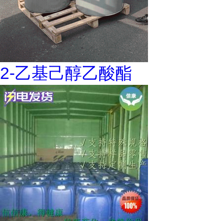
2-乙基己醇乙酸酯