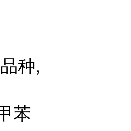
品种,
对甲苯