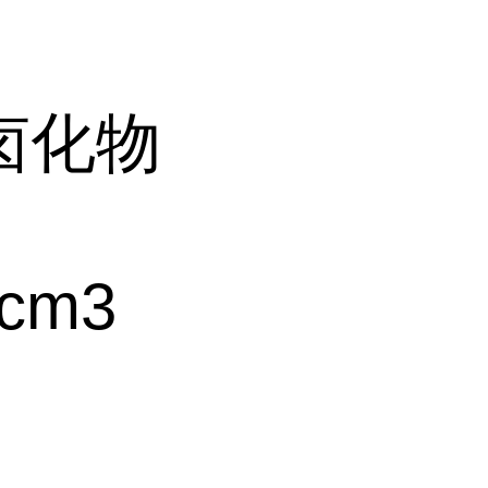
卤化物
cm3