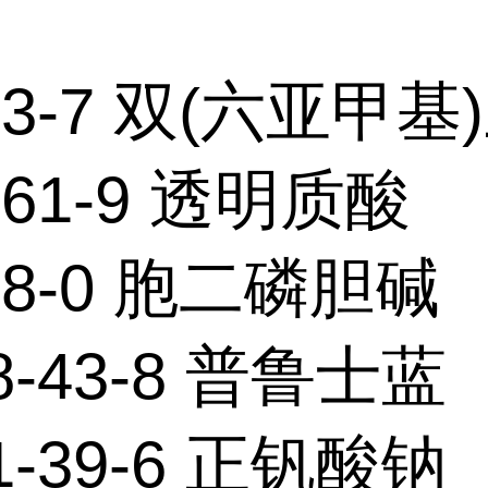
-23-7 双(六亚甲基
-61-9 透明质酸
-78-0 胞二磷胆碱
8-43-8 普鲁士蓝
1-39-6 正钒酸钠