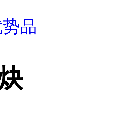
优势品
乙炔