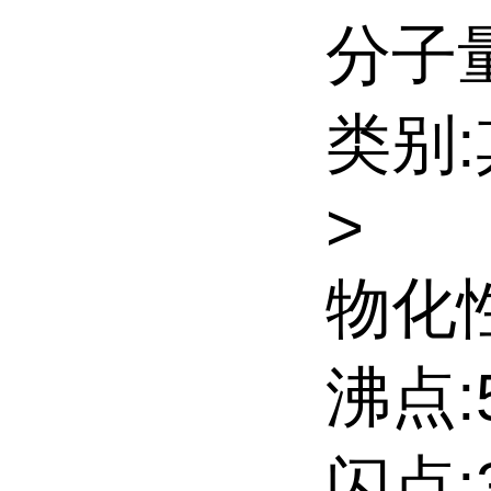
分子量:
类别
>
物化性
沸点:5
闪点:3