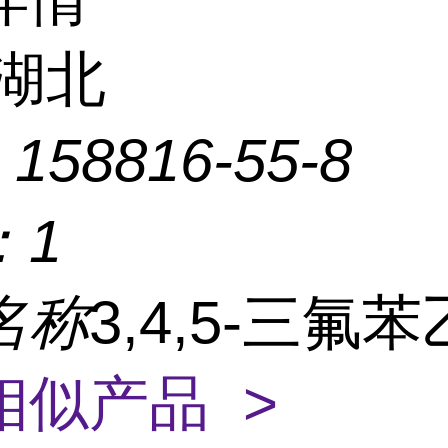
湖北
：
158816-55-8
：
1
名称
3,4,5-三氟
相似产品 >