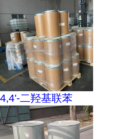
4,4'-二羟基联苯