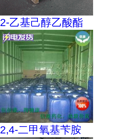
2-乙基己醇乙酸酯
2,4-二甲氧基苄胺