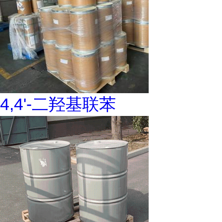
4,4'-二羟基联苯