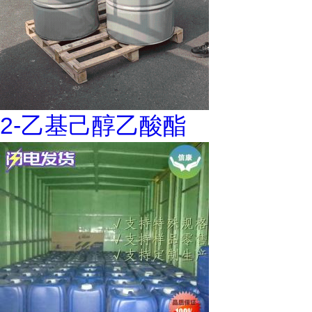
2-乙基己醇乙酸酯