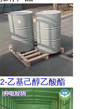
2-乙基己醇乙酸酯