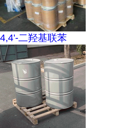
4,4'-二羟基联苯