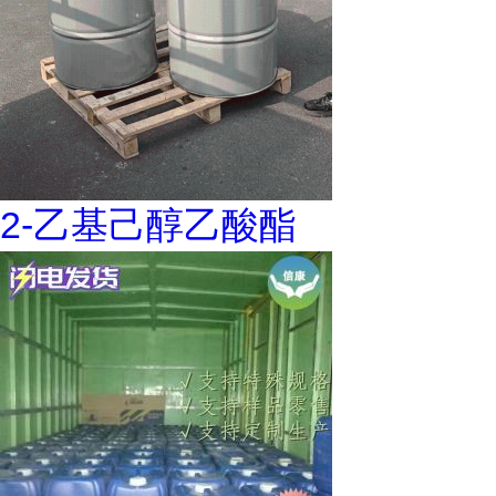
2-乙基己醇乙酸酯