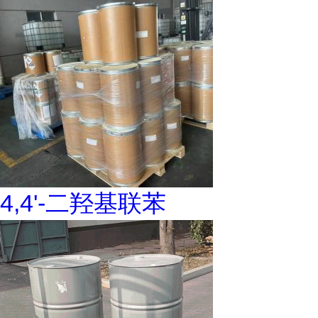
4,4'-二羟基联苯