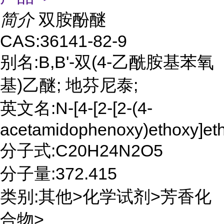
简介
双胺酚醚
CAS:36141-82-9
别名:Β,Β'-双(4-乙酰胺基苯氧
基)乙醚; 地芬尼泰;
英文名:N-[4-[2-[2-(4-
acetamidophenoxy)ethoxy]et
分子式:C20H24N2O5
分子量:372.415
类别:其他>化学试剂>芳香化
合物>