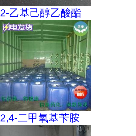
2-乙基己醇乙酸酯
2,4-二甲氧基苄胺