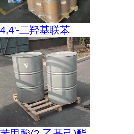
4,4'-二羟基联苯
苯甲酸(2-乙基己)酯