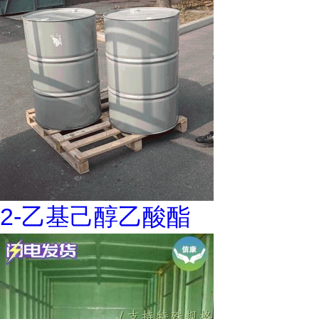
2-乙基己醇乙酸酯