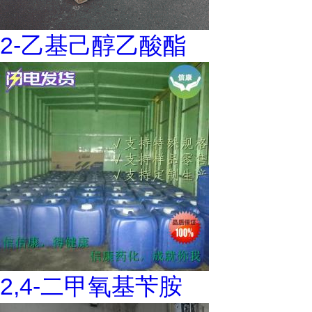
2-乙基己醇乙酸酯
2,4-二甲氧基苄胺