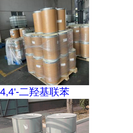
4,4'-二羟基联苯