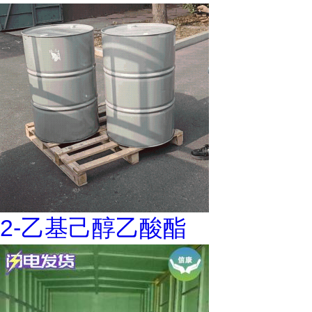
2-乙基己醇乙酸酯