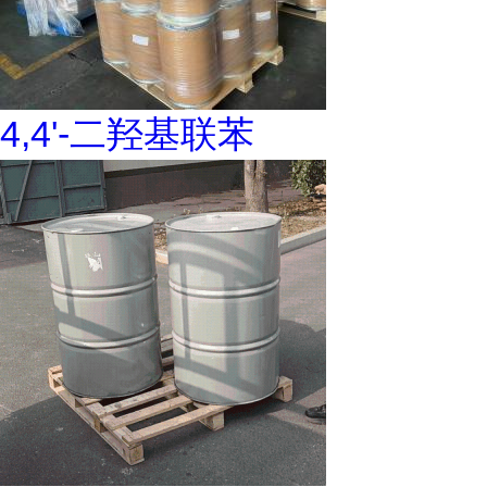
4,4'-二羟基联苯