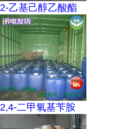
2-乙基己醇乙酸酯
2,4-二甲氧基苄胺