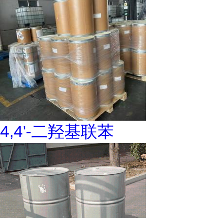
4,4'-二羟基联苯