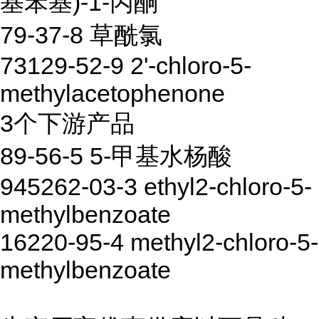
基苯基)-1-丙酮
79-37-8 草酰氯
73129-52-9 2'-chloro-5-
methylacetophenone
3个下游产品
89-56-5 5-甲基水杨酸
945262-03-3 ethyl2-chloro-5-
methylbenzoate
16220-95-4 methyl2-chloro-5-
methylbenzoate