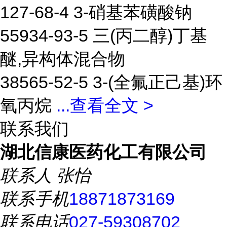
127-68-4 3-硝基苯磺酸钠
55934-93-5 三(丙二醇)丁基
醚,异构体混合物
38565-52-5 3-(全氟正己基)环
氧丙烷
...
查看全文 >
联系我们
湖北信康医药化工有限公司
联系人
张怡
联系手机
18871873169
联系电话
027-59308702