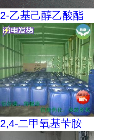
2-乙基己醇乙酸酯
2,4-二甲氧基苄胺