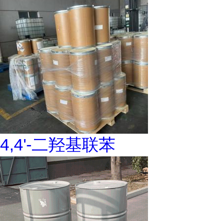
4,4'-二羟基联苯