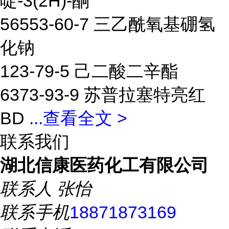
啶-3(2H)-酮
56553-60-7 三乙酰氧基硼氢
化钠
123-79-5 己二酸二辛酯
6373-93-9 苏普拉塞特亮红
BD
...
查看全文 >
联系我们
湖北信康医药化工有限公司
联系人
张怡
联系手机
18871873169