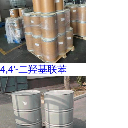
4,4'-二羟基联苯