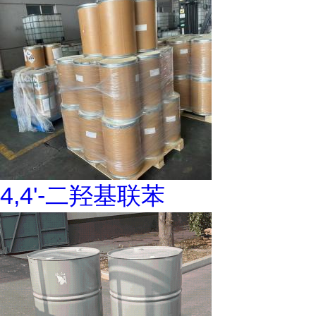
4,4'-二羟基联苯