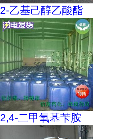
2-乙基己醇乙酸酯
2,4-二甲氧基苄胺