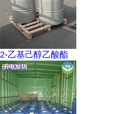
2-乙基己醇乙酸酯