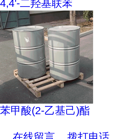
4,4'-二羟基联苯
苯甲酸(2-乙基己)酯
在线留言
拨打电话