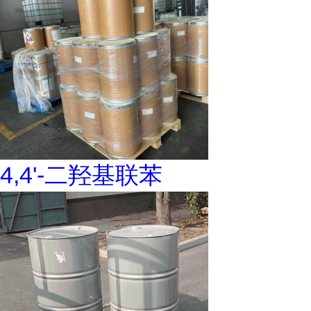
4,4'-二羟基联苯