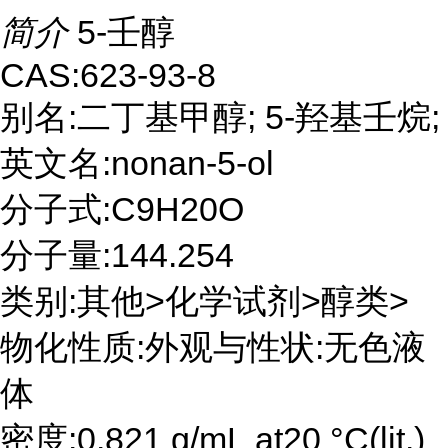
简介
5-壬醇
CAS:623-93-8
别名:二丁基甲醇; 5-羟基壬烷;
英文名:nonan-5-ol
分子式:C9H20O
分子量:144.254
类别:其他>化学试剂>醇类>
物化性质:外观与性状:无色液
体
密度:0.821 g/mL at20 °C(lit.)