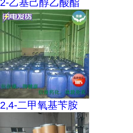
2-乙基己醇乙酸酯
2,4-二甲氧基苄胺